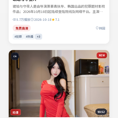
琥珀与守夜人是由导演萧慕青执导、韩国出品的犯罪题材影视
作品；2026年10月18日起陆续登陆院线及网络平台。主演谢
书砚、许临渊、陆见微、宋慕青等共同诠释一段充满转折的人
3.7万
播放
2026-10-18
7.1
物命运。故事围绕都市边缘人物的抉择展开，情感真挚而不失
悬念。适合检索「犯罪电影」「韩国影片」「2026年上映」
免费高清
韩国
等关键词的观众收藏。
#犯罪
#热播
+
3
NEW
CN
93:52
动漫