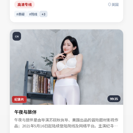
手。影片关键词包含悬疑、英国、院线同步与流媒体首播信
高清专线
英国
息，便于影迷检索与比对同类型佳作。
#悬疑
#院线
+
3
CN
99:35
纪录片
午夜与旅伴
午夜与旅伴是由导演苏砚秋执导、美国出品的冒险题材影视作
品；2021年5月16日起陆续登陆院线及网络平台。主演纪寻
舟、宋慕青、白清让、景行止等共同诠释一段充满转折的人物