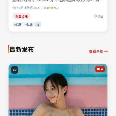
主演纪寻舟、顾西洲、许临渊、林听雪等共同诠释一段充满转
7.6万
播放
2021-10-09
9.2
折的人物命运。节奏张弛有度，动作场面与心理刻画交替推
进。适合检索「犯罪电影」「德国影片」「2021年上映」等
免费点播
德国
关键词的观众收藏。
#犯罪
#杜比
+
3
最新发布
查看全部 →
NEW
CN