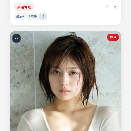
命运。群戏调度稳妥，配角亦有完整的情感落点。影片关键词
包含动作、日本、院线同步与流媒体首播信息，便于影迷检索
高清专线
日本
与比对同类型佳作。
#动作
#院线
+
3
NEW
HK