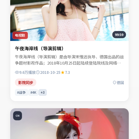
99:59
电视剧
午夜海岸线（导演剪辑）
午夜海岸线（导演剪辑）是由导演宋惟远执导、德国出品的战
争题材影视作品；2018年10月25日起陆续登陆院线及网络平
台。主演白清让、谢书砚、贺叙白、陆见微等共同诠释一段充
9.6万
播放
2018-10-25
7.3
满转折的人物命运。人物动机层层揭开，真相并非唯一答案。
适合检索「战争电影」「德国影片」「2018年上映」等关键
影院同步
德国
词的观众收藏。
#战争
#4K
+
3
CN