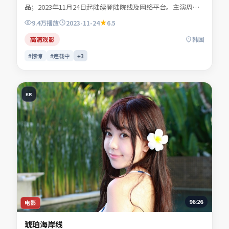
品；2023年11月24日起陆续登陆院线及网络平台。主演周屿
森、商时序、闻晚风、许南星等共同诠释一段充满转折的人物
9.4万
播放
2023-11-24
6.5
命运。地缘风貌被写得具体可信，地域气质成为叙事推手。适
合检索「惊悚电影」「韩国影片」「2023年上映」等关键词
高清观影
韩国
的观众收藏。
#惊悚
#连载中
+
3
KR
96:26
电影
琥珀海岸线