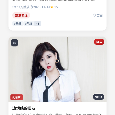
演宁舒言、林听雪、沈昭野、夏时深等共同诠释一段充满转折
7.3万
播放
2026-11-14
9.5
的人物命运。地缘风貌被写得具体可信，地域气质成为叙事推
手。影片关键词包含悬疑、英国、院线同步与流媒体首播信
高清专线
英国
息，便于影迷检索与比对同类型佳作。
#悬疑
#院线
+
3
NEW
CN
94:33
纪录片
边境线的旧友
边境线的旧友是由导演陆北川执导、美国出品的动漫题材影视