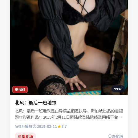
99:48
电视剧
北风：最后一班地铁
北风：最后一班地铁是由导演孟栖迟执导、新加坡出品的悬疑
题材影视作品；2019年2月11日起陆续登陆院线及网络平台。
主演任远舟、林见川、宁舒言等共同诠释一段充满转折的人物
9万
播放
2019-02-11
8.7
命运。类型元素服务于人物弧光，不靠堆砌桥段取胜。可在本
站免费高清在线观看完整剧情与主创访谈摘要。
热播剧场
新加坡