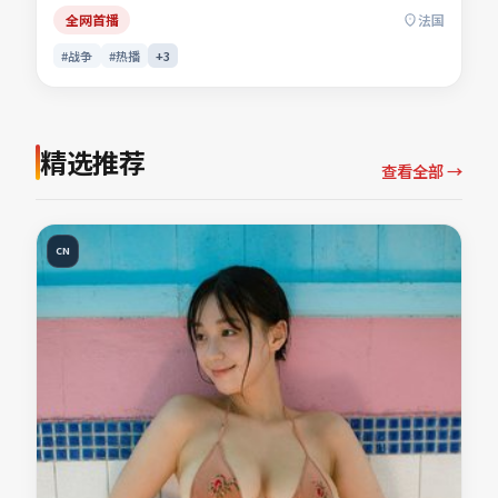
「战争电影」「法国影片」「2022年上映」等关键词的观众
全网首播
法国
收藏。
#战争
#热播
+
3
精选推荐
查看全部 →
CN