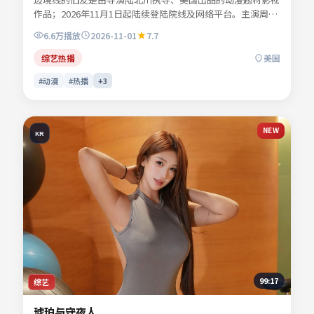
作品；2026年11月1日起陆续登陆院线及网络平台。主演周屿
森、乔叙言、苏念白、谢书砚等共同诠释一段充满转折的人物
6.6万
播放
2026-11-01
7.7
命运。故事围绕都市边缘人物的抉择展开，情感真挚而不失悬
念。适合检索「动漫电影」「美国影片」「2026年上映」等
综艺热播
美国
关键词的观众收藏。
#动漫
#热播
+
3
NEW
KR
99:17
综艺
琥珀与守夜人