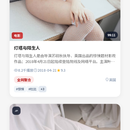
99:11
电影
灯塔与陌生人
灯塔与陌生人是由导演苏砚秋执导、英国出品的惊悚题材影视
作品；2018年4月21日起陆续登陆院线及网络平台。主演叶声
遥、顾西洲、易南乔等共同诠释一段充满转折的人物命运。色
8.2千
播放
2018-04-21
9.3
彩与配乐共同烘托年代氛围，细节经得起反复推敲。可在本站
免费高清在线观看完整剧情与主创访谈摘要。
全网聚合
英国
#惊悚
#杜比
+
3
JP