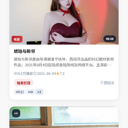
98:08
电影
琥珀与新邻
琥珀与新邻是由导演谢淮宁执导、西班牙出品的科幻题材影视
作品；2021年8月4日起陆续登陆院线及网络平台。主演俞听
岚、傅景澜、许南星、任远舟等共同诠释一段充满转折的人物
9.5万
播放
2021-08-04
7.3
命运。人物动机层层揭开，真相并非唯一答案。可在本站免费
高清在线观看完整剧情与主创访谈摘要。
独家栏目
西班牙
#科幻
#4K
+
3
KR