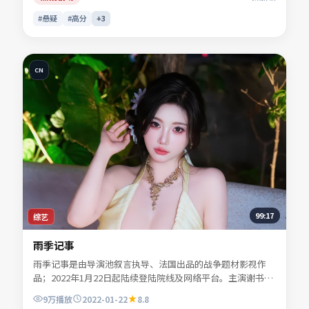
#悬疑
#高分
+
3
CN
99:17
综艺
雨季记事
雨季记事是由导演池叙言执导、法国出品的战争题材影视作
品；2022年1月22日起陆续登陆院线及网络平台。主演谢书
砚、宁舒言、贺叙白等共同诠释一段充满转折的人物命运。叙
9万
播放
2022-01-22
8.8
事在不同时间线之间轻盈跳转，尾声回扣令人回味。适合检索