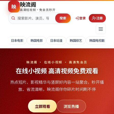
映流阁
映
高清短视频·免会员秒开
搜索
登录
注册
日本电影
韩国电影
日本动漫
韩国综艺
韩国电视剧
映流阁 · 在线小视频 · 高清免会员
在线小视频 高清视频免费观看
热点短片、影视精华与竖屏好内容一站聚合，秒开播
放、省流清晰，
映流阁
伴你碎片时间刷不停
立即观看
浏览热播