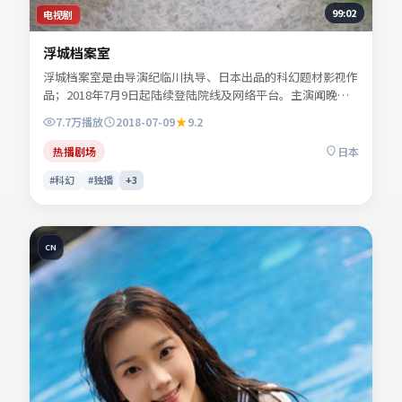
99:02
电视剧
浮城档案室
浮城档案室是由导演纪临川执导、日本出品的科幻题材影视作
品；2018年7月9日起陆续登陆院线及网络平台。主演闻晚
风、黎映川、宁舒言、景行止等共同诠释一段充满转折的人物
7.7万
播放
2018-07-09
9.2
命运。地缘风貌被写得具体可信，地域气质成为叙事推手。适
合检索「科幻电影」「日本影片」「2018年上映」等关键词
热播剧场
日本
的观众收藏。
#科幻
#独播
+
3
CN