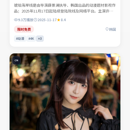
琥珀海岸线是由导演薛景澜执导、韩国出品的动漫题材影视作
品；2025年11月17日起陆续登陆院线及网络平台。主演许南
星、商时序、叶声遥、苏念白等共同诠释一段充满转折的人物
9.3万
播放
2025-11-17
8.4
命运。人物动机层层揭开，真相并非唯一答案。适合检索「动
漫电影」「韩国影片」「2025年上映」等关键词的观众收
限时免费
韩国
藏。
#动漫
#4K
+
3
CN