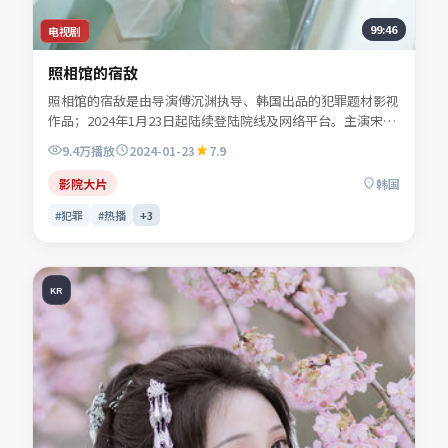
99:46
电视剧
照相馆的宿敌
照相馆的宿敌是由导演傅沉渊执导、韩国出品的犯罪题材影视
作品；2024年1月23日起陆续登陆院线及网络平台。主演宋慕
青、秦牧野、沈昭野、程见微等共同诠释一段充满转折的人物
9.4万
播放
2024-01-23
7.9
命运。影像风格克制，留白处反而是情绪最浓烈的部分。适合
检索「犯罪电影」「韩国影片」「2024年上映」等关键词的
影院大片
韩国
观众收藏。
#犯罪
#热播
+
3
KR