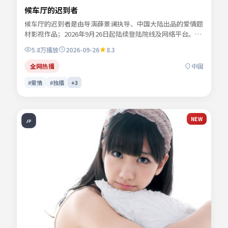
候车厅的迟到者
候车厅的迟到者是由导演薛景澜执导、中国大陆出品的爱情题
材影视作品；2026年9月26日起陆续登陆院线及网络平台。主
演秦牧野、沈栖迟、景行止等共同诠释一段充满转折的人物命
5.8万
播放
2026-09-26
8.3
运。节奏张弛有度，动作场面与心理刻画交替推进。可在本站
免费高清在线观看完整剧情与主创访谈摘要。
全网热播
中国
#爱情
#独播
+
3
NEW
JP