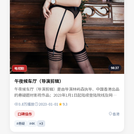
98:37
电视剧
午夜候车厅（导演剪辑）
午夜候车厅（导演剪辑）是由导演林屿森执导、中国香港出品
的悬疑题材影视作品；2023年1月1日起陆续登陆院线及网络
平台。主演易南乔、任远舟、景行止等共同诠释一段充满转折
3.8万
播放
2023-01-01
9.3
的人物命运。色彩与配乐共同烘托年代氛围，细节经得起反复
推敲。适合检索「悬疑电影」「中国香港影片」「2023年上
口碑佳作
香港
映」等关键词的观众收藏。
#悬疑
#4K
+
3