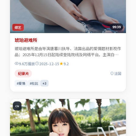
99:39
综艺
琥珀避难所
琥珀避难所是由导演唐暮川执导、法国出品的爱情题材影视作
品；2025年12月15日起陆续登陆院线及网络平台。主演白清
让、顾照临、贺叙白、程见微等共同诠释一段充满转折的人物
9.6万
播放
2025-12-15
9.2
命运。色彩与配乐共同烘托年代氛围，细节经得起反复推敲。
可在本站免费高清在线观看完整剧情与主创访谈摘要。
纪录片
法国
#爱情
#杜比
+
3
CN