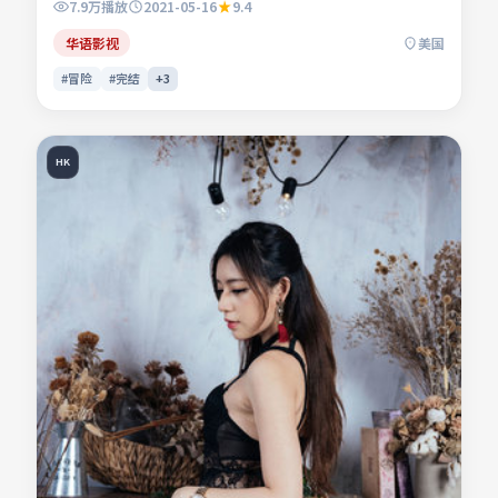
7.9万
播放
2021-05-16
9.4
命运。影片关注人与人之间微弱的信任与误会，镜头贴近生活
肌理。适合检索「冒险电影」「美国影片」「2021年上映」
华语影视
美国
等关键词的观众收藏。
#冒险
#完结
+
3
HK